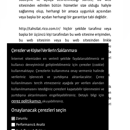
sitesinden edinilen bütün hizmetler size olduğu haliyle
sağlanmış olup, herhangi bir amaca uygunluk açısından
veya başka bir açıdan herhangi bir garantiye tabi değildir.
http://tahsilat.rico.com.tr/ hiçbir şekilde tarafınız veya
başka bir üçüncü kişi tarafından
bu web sitesine erişimden,
bu web sitesinin veya bu web sitesinden linkle
yönlendirilmiş başka bir web sitesine erişimden veya bu
Çerezler ve Kişisel Verilerin Saklanması
web sitesinde yer alan
hizmetlerin kullanımı vasıtasıyla
uğranılmış dolaysız veya dolaylı bir zarardan, gelir
veya veri
İnternet sitemizden en verimli şekilde faydalanabilmeniz ve
kaybından veya başka bir zarardan sorumlu değildir.
kullanıcı deneyiminizi geliştirebilmemiz için çerezler (cookie)
kullanmaktayız. Çerezlerin kullanımına onay vermeniz halinde
BU WEB SİTESİNDE SAĞLANAN ÜÇÜNCÜ KİŞİLERE AİT İÇERİK
verileriniz işlenecek ve yurtdışına aktarılacaktır. Çerez
kullanılmasını tercih etmezseniz aşağıda yer verilen alandan
Bu web sitesi üçüncü kişiler tarafından sağlanmış içerik
kullanılmamasını istediğiniz çerezleri kapatabilir işlenmesini ve
veya yazılımlar
bulunmaktadır. Bu web sitesinde yer alan
yurtdışına aktarılmasını engelleyebilirsiniz. Detaylı bilgi için
bütün üçüncü kişilere ait içerik ve yazılımlar
için de
çerez politikamızı
okuyabilirsiniz.
yukarıda yer alan “GARANTİ VE FERAGAT” bölümü hükümleri
Onaylanacak çerezleri seçin
geçerlidir.
Zorunlu
Performans & Analiz