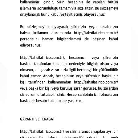
kullanımınız içindir. Sizin
hesabınız ile yapılan bütün
işlemlerin sorumluluğu tamamıyla size aittir. Bu
sözleşmeyi
onaylanarak bunu kabul ve teyit etmiş oluyorsunuz.
Bu sözleşmeyi onaylayarak şifrenizin veya hesabınızın
haksız kullanımı durumunda
http://tahsilat.rico.com.tr/
personelini hemen bilgilendirmeyi de peşinen kabul
ediyorsunuz.
http://tahsilat.rico.com.tr/, hesabınızın veya şifrenizin
başkası tarafından kullanımı
nedeniyle, bilginiz olsun veya
olmasın, oluşacak zararınızla ilgili herhangi bir
yükümlülük
kabul etmez. Ancak, hesabınızın veya şifrenizin başka bir
kişi tarafından
kullanımından http://tahsilat.rico.com.tr/
veya başka bir kişi veya kuruluş zarar görürse,
bu zarardan
siz sorumlu tutulabilirsiniz. Hesap sahibinin izni olmaksızın
başka bir
hesabı kullanmanız yasaktır.
GARANTİ VE FERAGAT
http://tahsilat.rico.com.tr/ ve sizin aranızda yapılan ayrı bir
sözleşme ile açıkça
belirlenmediği sürece, bu web