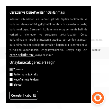
info@ricokarakus.com
Çerezler ve Kişisel Verilerin Saklanması
İnternet sitemizden en verimli şekilde faydalanabilmeniz ve
kullanıcı deneyiminizi geliştirebilmemiz için çerezler (cookie)
kullanmaktayız. Çerezlerin kullanımına onay vermeniz halinde
verileriniz işlenecek ve yurtdışına aktarılacaktır. Çerez
kullanılmasını tercih etmezseniz aşağıda yer verilen alandan
kullanılmamasını istediğiniz çerezleri kapatabilir işlenmesini ve
strCookiesPolicy
İptal, İade Koşulları ve Gizlilik
yurtdışına aktarılmasını engelleyebilirsiniz. Detaylı bilgi için
çerez politikamızı
okuyabilirsiniz.
Hizmet Sözleşmesi
İletişim
Onaylanacak çerezleri seçin
Zorunlu
Performans & Analiz
Hedefleme & Reklam
İşlevsel
Çerezleri Kabul Et